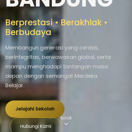
Berprestasi • Berakhlak •
Berbudaya
Membangun generasi yang cerdas,
berintegritas, berwawasan global, serta
mampu menghadapi tantangan masa
depan dengan semangat Merdeka
Belajar.
Jelajahi Sekolah
Scroll
Hubungi Kami