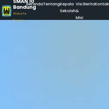
SMAN 10
Beranda
Tentang
Kepala
Visi
Berita
Kontak
Bandung
Sekolah
&
Website
Misi
Resmi