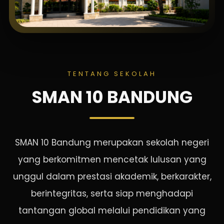
TENTANG SEKOLAH
SMAN 10 BANDUNG
SMAN 10 Bandung merupakan sekolah negeri
yang berkomitmen mencetak lulusan yang
unggul dalam prestasi akademik, berkarakter,
berintegritas, serta siap menghadapi
tantangan global melalui pendidikan yang