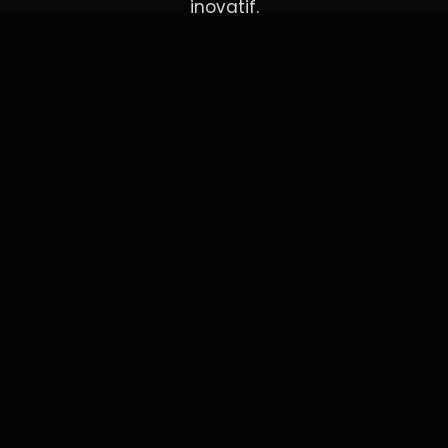
inovatif.
Sekolah Unggul
Lingkungan belajar modern dan
nyaman.
Prestasi
Berbagai prestasi akademik maupun
non akademik.