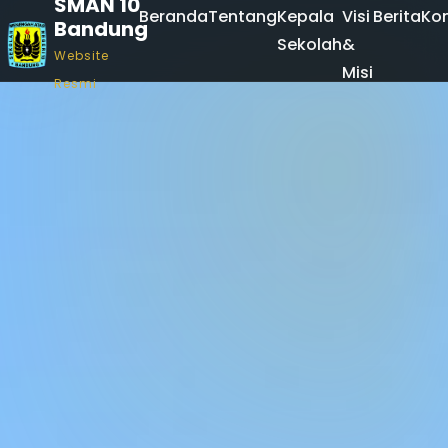
SMAN 10
Beranda
Tentang
Kepala
Visi
Berita
Ko
Bandung
Sekolah
&
Website
Misi
Resmi