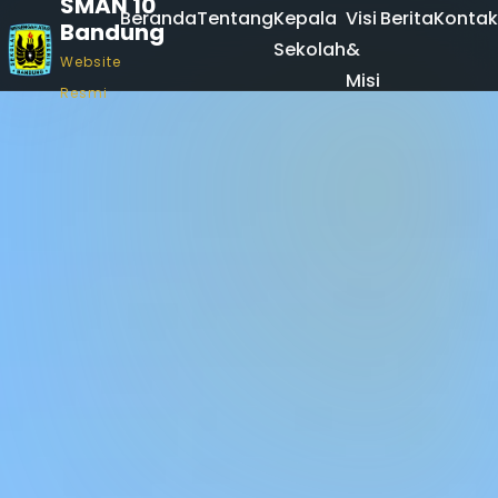
SMAN 10
Beranda
Tentang
Kepala
Visi
Berita
Kontak
Bandung
Sekolah
&
Website
Misi
Resmi