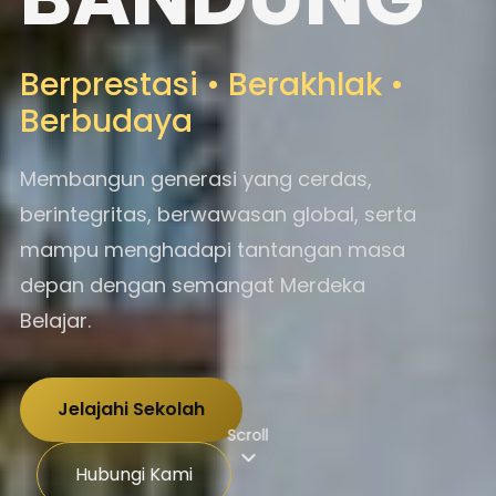
Berprestasi • Berakhlak •
Berbudaya
Membangun generasi yang cerdas,
berintegritas, berwawasan global, serta
mampu menghadapi tantangan masa
depan dengan semangat Merdeka
Belajar.
Jelajahi Sekolah
Scroll
Hubungi Kami