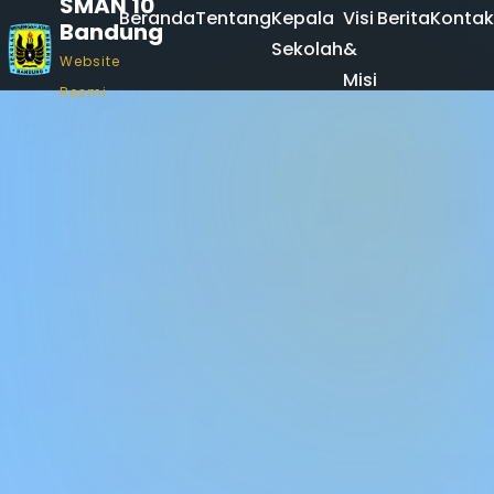
SMAN 10
Beranda
Tentang
Kepala
Visi
Berita
Kontak
Bandung
Sekolah
&
Website
Misi
Resmi