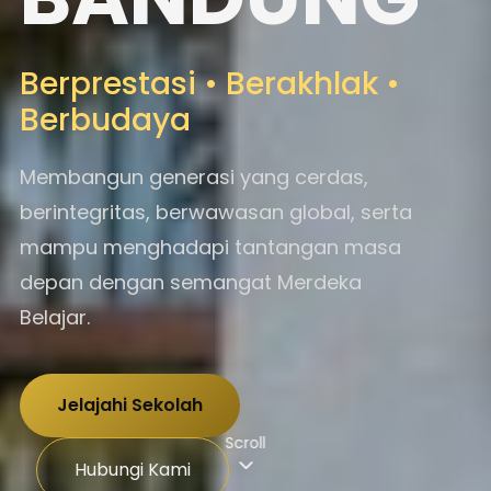
Berprestasi • Berakhlak •
Berbudaya
Membangun generasi yang cerdas,
berintegritas, berwawasan global, serta
mampu menghadapi tantangan masa
depan dengan semangat Merdeka
Belajar.
Jelajahi Sekolah
Scroll
Hubungi Kami