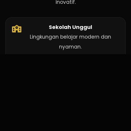
inovatif.
Sekolah Unggul
Lingkungan belajar modern dan
nyaman.
Prestasi
Berbagai prestasi akademik maupun
non akademik.