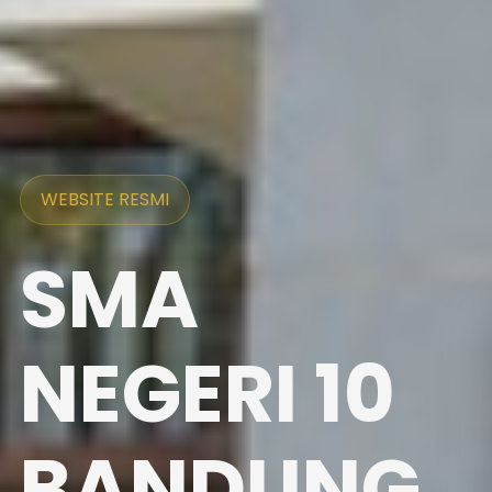
WEBSITE RESMI
SMA
NEGERI 10
BANDUNG