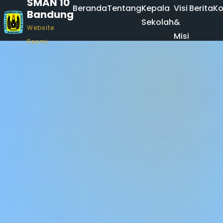
SMAN 10
Beranda
Tentang
Kepala
Visi
Berita
Ko
Bandung
Sekolah
&
Website
Misi
Resmi