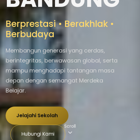
Berprestasi • Berakhlak •
Berbudaya
Membangun generasi yang cerdas,
berintegritas, berwawasan global, serta
mampu menghadapi tantangan masa
depan dengan semangat Merdeka
Belajar.
Jelajahi Sekolah
Scroll
Hubungi Kami