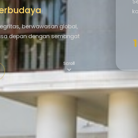
S
 Berbudaya
ka
egritas, berwawasan global,
asa depan dengan semangat
Scroll