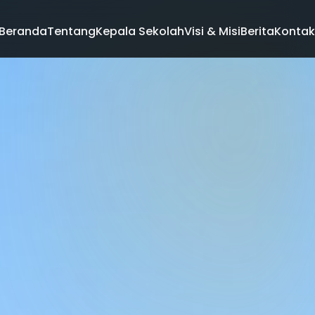
Beranda
Tentang
Kepala Sekolah
Visi & Misi
Berita
Kontak