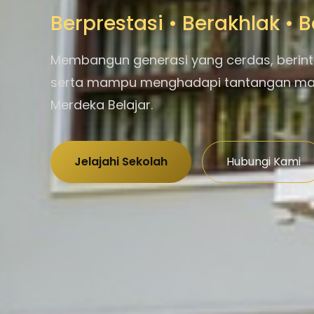
Berprestasi • Berakhlak •
Membangun generasi yang cerdas, berint
serta mampu menghadapi tantangan m
Merdeka Belajar.
Jelajahi Sekolah
Hubungi Kami