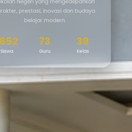
ekolah Negeri yang mengedepankan
rakter, prestasi, inovasi dan budaya
belajar modern.
1652
73
39
Siswa
Guru
Kelas