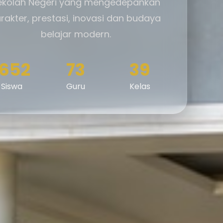
ekolah Negeri yang mengedepankan
rakter, prestasi, inovasi dan budaya
belajar modern.
1652
73
39
Siswa
Guru
Kelas