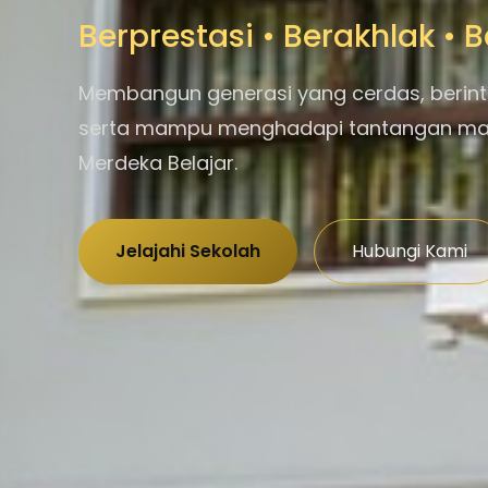
Berprestasi • Berakhlak •
Membangun generasi yang cerdas, berint
serta mampu menghadapi tantangan m
Merdeka Belajar.
Jelajahi Sekolah
Hubungi Kami