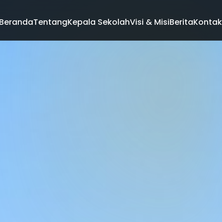
Beranda
Tentang
Kepala Sekolah
Visi & Misi
Berita
Kontak