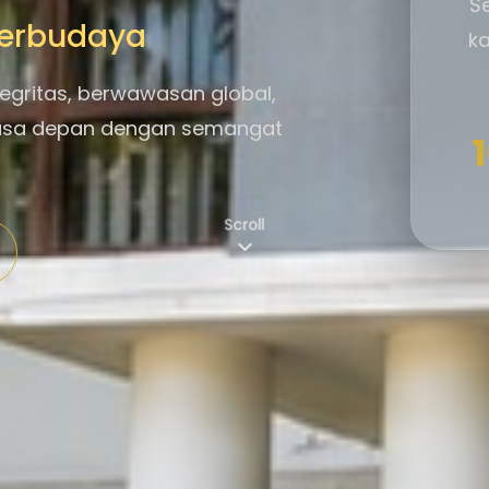
S
 Berbudaya
ka
egritas, berwawasan global,
asa depan dengan semangat
Scroll