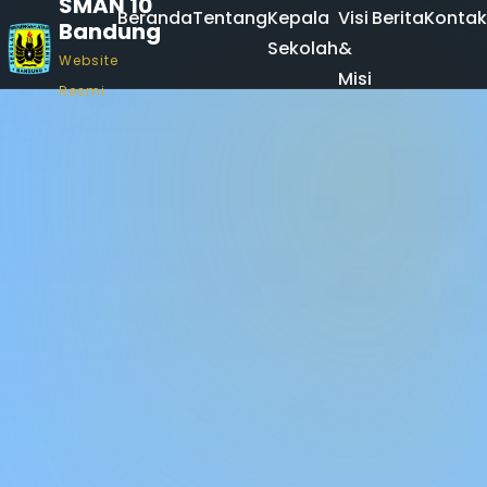
SMAN 10
Beranda
Tentang
Kepala
Visi
Berita
Kontak
Bandung
Sekolah
&
Website
Misi
Resmi