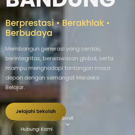
Berprestasi • Berakhlak •
Berbudaya
Membangun generasi yang cerdas,
berintegritas, berwawasan global, serta
mampu menghadapi tantangan masa
depan dengan semangat Merdeka
Belajar.
Jelajahi Sekolah
Scroll
Hubungi Kami