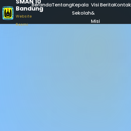
SMAN 10
Beranda
Tentang
Kepala
Visi
Berita
Kontak
Bandung
Sekolah
&
Website
Misi
Resmi