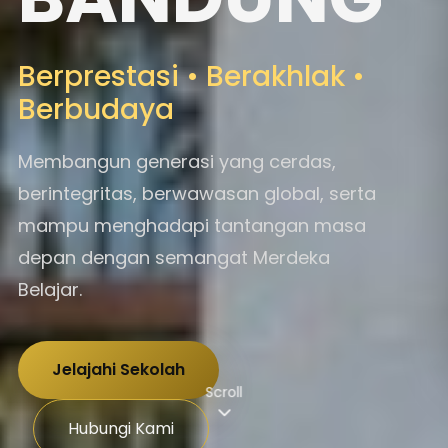
Berprestasi • Berakhlak •
Berbudaya
Membangun generasi yang cerdas,
berintegritas, berwawasan global, serta
mampu menghadapi tantangan masa
depan dengan semangat Merdeka
Belajar.
Jelajahi Sekolah
Scroll
Hubungi Kami