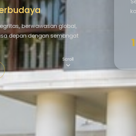
S
 Berbudaya
ka
egritas, berwawasan global,
asa depan dengan semangat
Scroll