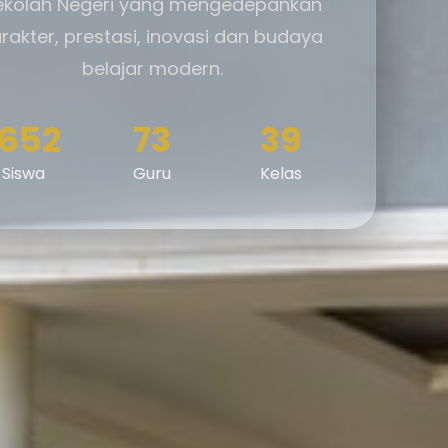
ekolah Negeri yang mengedepankan
rakter, prestasi, inovasi dan budaya
belajar modern.
1652
73
39
Siswa
Guru
Kelas