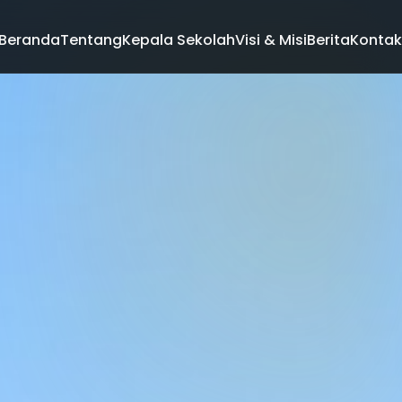
Beranda
Tentang
Kepala Sekolah
Visi & Misi
Berita
Kontak