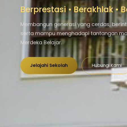
Berprestasi • Berakhlak •
Membangun generasi yang cerdas, berint
serta mampu menghadapi tantangan m
Merdeka Belajar.
Jelajahi Sekolah
Hubungi Kami