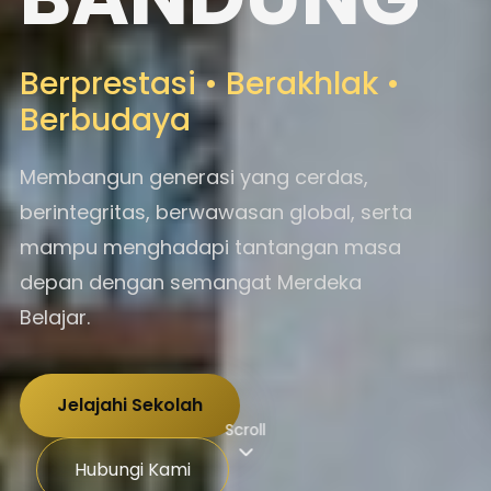
Berprestasi • Berakhlak •
Berbudaya
Membangun generasi yang cerdas,
berintegritas, berwawasan global, serta
mampu menghadapi tantangan masa
depan dengan semangat Merdeka
Belajar.
Jelajahi Sekolah
Scroll
Hubungi Kami