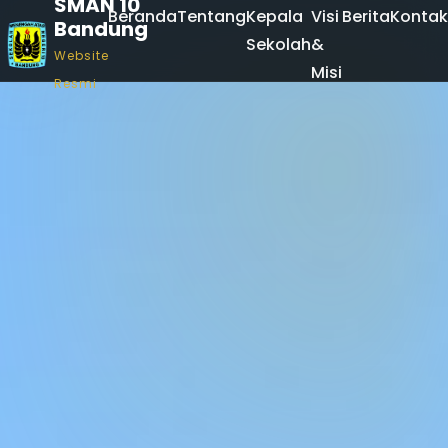
SMAN 10
Beranda
Tentang
Kepala
Visi
Berita
Kontak
Bandung
Sekolah
&
Website
Misi
Resmi