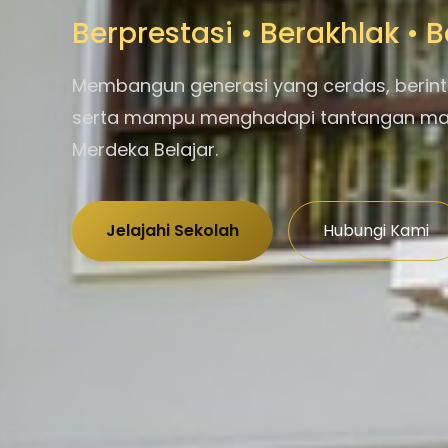
Berprestasi • Berakhlak •
Membangun generasi yang cerdas, berint
serta mampu menghadapi tantangan m
Merdeka Belajar.
Jelajahi Sekolah
Hubungi Kami