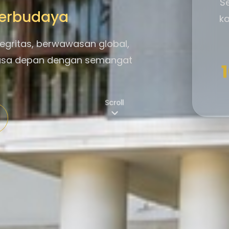
S
 Berbudaya
ka
egritas, berwawasan global,
asa depan dengan semangat
Scroll