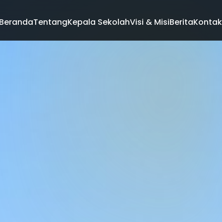
Beranda
Tentang
Kepala Sekolah
Visi & Misi
Berita
Kontak