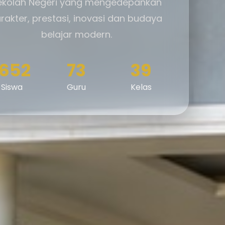
ekolah Negeri yang mengedepankan
rakter, prestasi, inovasi dan budaya
belajar modern.
1652
73
39
Siswa
Guru
Kelas