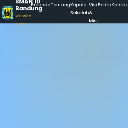
SMAN 10
Beranda
Tentang
Kepala
Visi
Berita
Kontak
Bandung
Sekolah
&
Website
Misi
Resmi