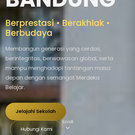
Berprestasi • Berakhlak •
Berbudaya
Membangun generasi yang cerdas,
berintegritas, berwawasan global, serta
mampu menghadapi tantangan masa
depan dengan semangat Merdeka
Belajar.
Jelajahi Sekolah
Scroll
Hubungi Kami