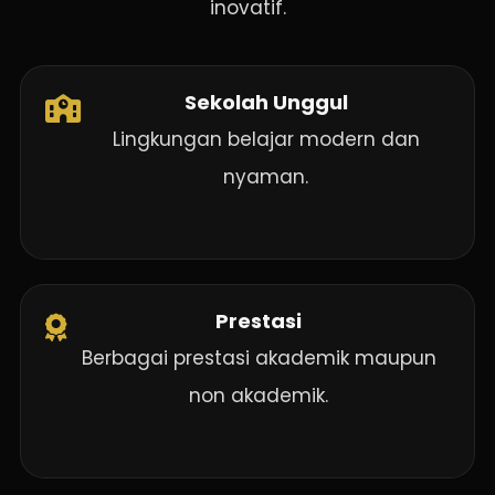
inovatif.
Sekolah Unggul
Lingkungan belajar modern dan
nyaman.
Prestasi
Berbagai prestasi akademik maupun
non akademik.