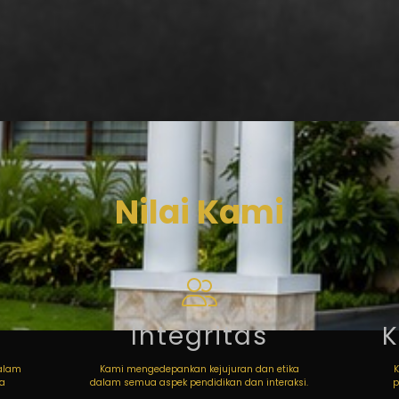
Nilai Kami
Integritas
dalam
Kami mengedepankan kejujuran dan etika
wa
dalam semua aspek pendidikan dan interaksi.
p