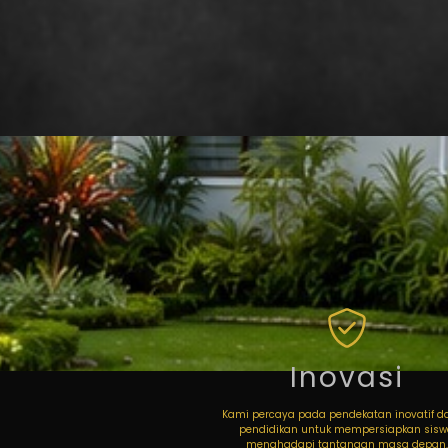
Inovasi
Kami percaya pada pendekatan inovatif 
pendidikan untuk mempersiapkan sis
menghadapi tantangan masa depan.