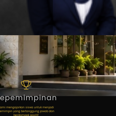
Kepemimpinan
Kami mengajarkan siswa untuk menjadi
emimpin yang bertanggung jawab dan
berdampak positif.