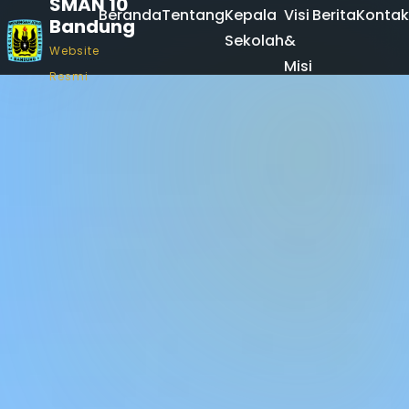
SMAN 10
Beranda
Tentang
Kepala
Visi
Berita
Kontak
Bandung
Sekolah
&
Website
Misi
Resmi