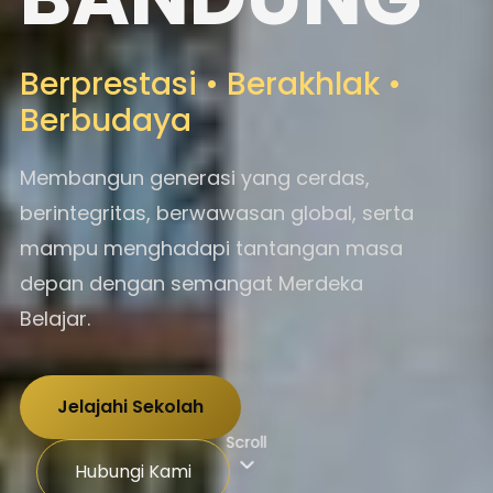
Berprestasi • Berakhlak •
Berbudaya
Membangun generasi yang cerdas,
berintegritas, berwawasan global, serta
mampu menghadapi tantangan masa
depan dengan semangat Merdeka
Belajar.
Jelajahi Sekolah
Scroll
Hubungi Kami