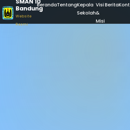
SMAN 10
Beranda
Tentang
Kepala
Visi
Berita
Kont
Bandung
Sekolah
&
Website
Misi
Resmi