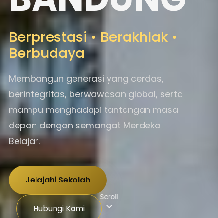
Berprestasi • Berakhlak •
Berbudaya
Membangun generasi yang cerdas,
berintegritas, berwawasan global, serta
mampu menghadapi tantangan masa
depan dengan semangat Merdeka
Belajar.
Jelajahi Sekolah
Scroll
Hubungi Kami