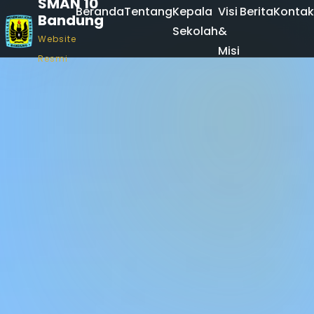
SMAN 10
Beranda
Tentang
Kepala
Visi
Berita
Kontak
Bandung
Sekolah
&
Website
Misi
Resmi