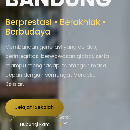
Berprestasi • Berakhlak •
Berbudaya
Membangun generasi yang cerdas,
berintegritas, berwawasan global, serta
mampu menghadapi tantangan masa
depan dengan semangat Merdeka
Belajar.
Jelajahi Sekolah
Scroll
Hubungi Kami