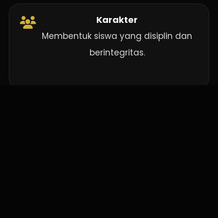
Karakter
Membentuk siswa yang disiplin dan
berintegritas.
Global
Siap bersaing di tingkat nasional dan
internasional.