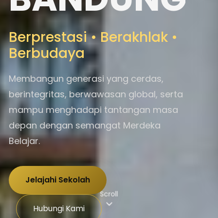
Berprestasi • Berakhlak •
Berbudaya
Membangun generasi yang cerdas,
berintegritas, berwawasan global, serta
mampu menghadapi tantangan masa
depan dengan semangat Merdeka
Belajar.
Jelajahi Sekolah
Scroll
Hubungi Kami