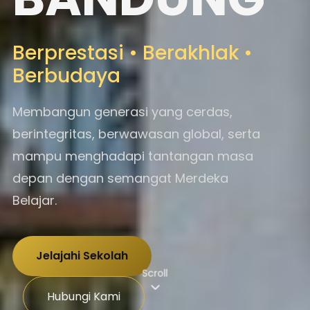
Berprestasi • Berakhlak •
Berbudaya
Membangun generasi yang cerdas,
berintegritas, berwawasan global, serta
mampu menghadapi tantangan masa
depan dengan semangat Merdeka
Belajar.
Jelajahi Sekolah
Scroll
Hubungi Kami