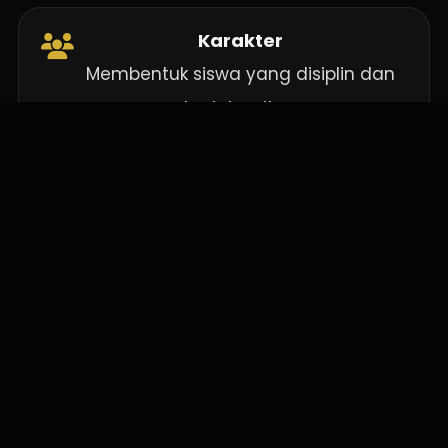
Karakter
Membentuk siswa yang disiplin dan
berintegritas.
Global
Siap bersaing di tingkat nasional dan
internasional.