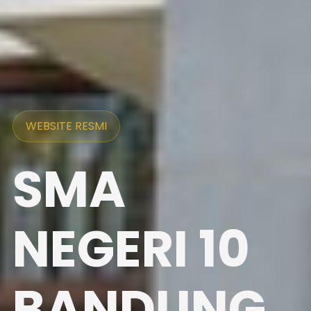
WEBSITE RESMI
SMA
NEGERI 10
BANDUNG