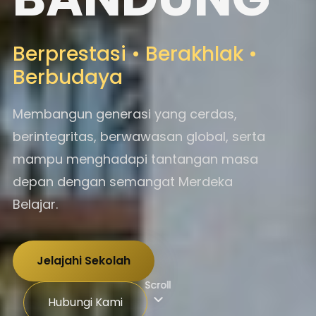
Berprestasi • Berakhlak •
Berbudaya
Membangun generasi yang cerdas,
berintegritas, berwawasan global, serta
mampu menghadapi tantangan masa
depan dengan semangat Merdeka
Belajar.
Jelajahi Sekolah
Scroll
Hubungi Kami