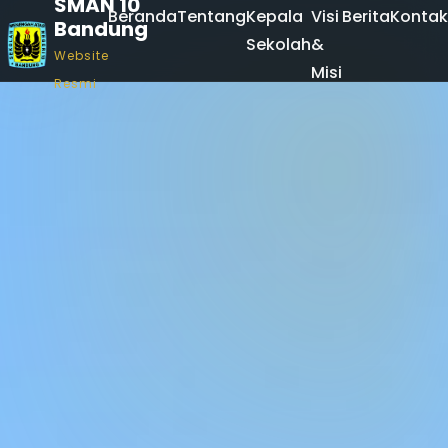
SMAN 10
Beranda
Tentang
Kepala
Visi
Berita
Kontak
Bandung
Sekolah
&
Website
Misi
Resmi