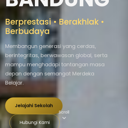
Berprestasi • Berakhlak •
Berbudaya
Membangun generasi yang cerdas,
berintegritas, berwawasan global, serta
mampu menghadapi tantangan masa
depan dengan semangat Merdeka
Belajar.
Jelajahi Sekolah
Scroll
Hubungi Kami