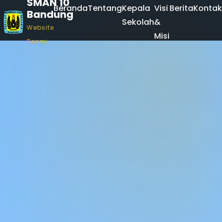
SMAN 10
Beranda
Tentang
Kepala
Visi
Berita
Kontak
Bandung
Sekolah
&
Website
Misi
Resmi