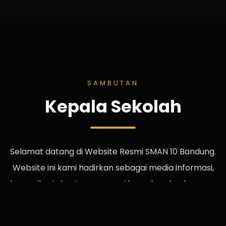
SAMBUTAN
Kepala Sekolah
Selamat datang di Website Resmi SMAN 10 Bandung.
Website ini kami hadirkan sebagai media informasi,
komunikasi, dan transparansi kepada seluruh warga
sekolah, orang tua, alumni, maupun masyarakat.
Semoga website ini menjadi jembatan yang