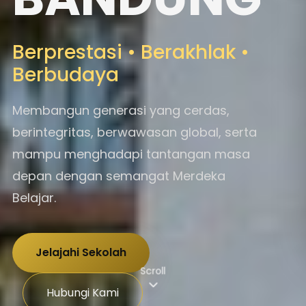
Berprestasi • Berakhlak •
Berbudaya
Membangun generasi yang cerdas,
berintegritas, berwawasan global, serta
mampu menghadapi tantangan masa
depan dengan semangat Merdeka
Belajar.
Jelajahi Sekolah
Scroll
Hubungi Kami