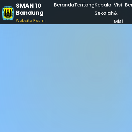
SMAN 10
Beranda
Tentang
Kepala
Visi
Ber
Bandung
Sekolah
&
Website Resmi
Misi