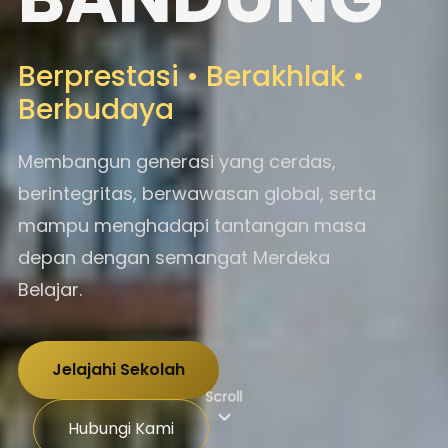
Berprestasi • Berakhlak •
Berbudaya
Membangun generasi yang cerdas,
berintegritas, berwawasan global, serta
mampu menghadapi tantangan masa
depan dengan semangat Merdeka
Belajar.
Jelajahi Sekolah
Scroll
Hubungi Kami