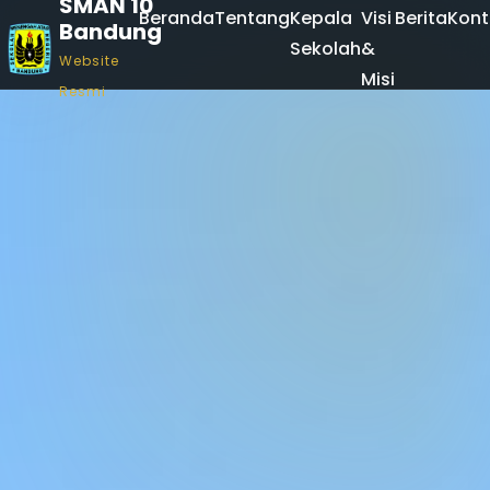
SMAN 10
Beranda
Tentang
Kepala
Visi
Berita
Kont
Bandung
Sekolah
&
Website
Misi
Resmi