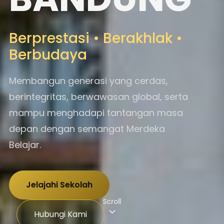
Berprestasi • Berakhlak •
Berbudaya
Membangun generasi yang cerdas,
berintegritas, berwawasan global, serta
mampu menghadapi tantangan masa
depan dengan semangat Merdeka
Belajar.
Jelajahi Sekolah
Scroll
Hubungi Kami