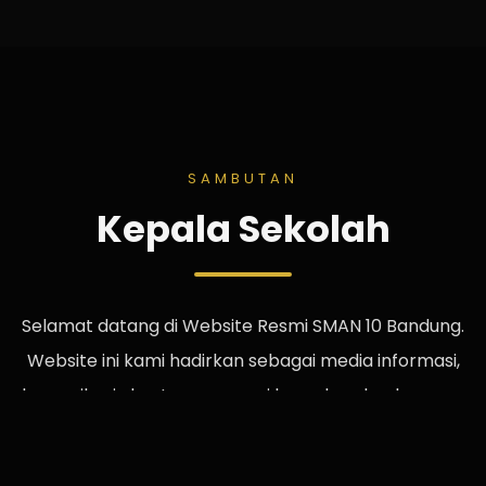
SAMBUTAN
Kepala Sekolah
Selamat datang di Website Resmi SMAN 10 Bandung.
Website ini kami hadirkan sebagai media informasi,
komunikasi, dan transparansi kepada seluruh warga
sekolah, orang tua, alumni, maupun masyarakat.
Semoga website ini menjadi jembatan yang