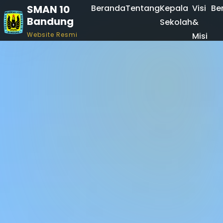
SMAN 10
Beranda
Tentang
Kepala
Visi
Ber
Bandung
Sekolah
&
Website Resmi
Misi