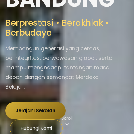
Berprestasi • Berakhlak •
Berbudaya
Membangun generasi yang cerdas,
berintegritas, berwawasan global, serta
mampu menghadapi tantangan masa
depan dengan semangat Merdeka
Belajar.
Jelajahi Sekolah
Scroll
Hubungi Kami