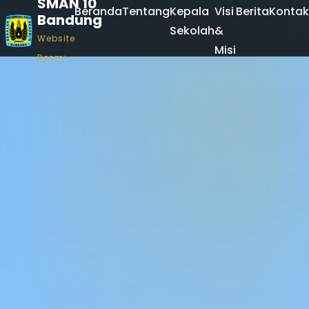
SMAN 10
Beranda
Tentang
Kepala
Visi
Berita
Kontak
Bandung
Sekolah
&
Website
Misi
Resmi