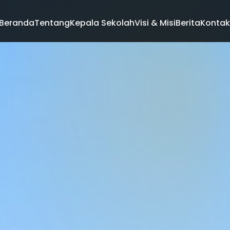
Beranda
Tentang
Kepala Sekolah
Visi & Misi
Berita
Kontak