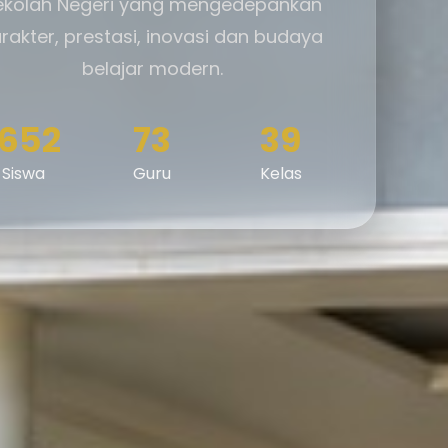
ekolah Negeri yang mengedepankan
rakter, prestasi, inovasi dan budaya
belajar modern.
1652
73
39
Siswa
Guru
Kelas