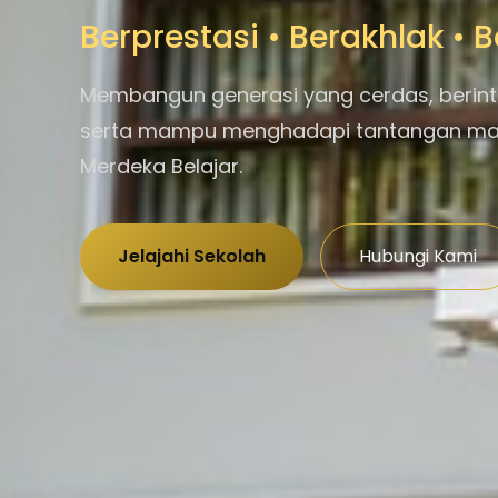
Berprestasi • Berakhlak •
Membangun generasi yang cerdas, berint
serta mampu menghadapi tantangan m
Merdeka Belajar.
Jelajahi Sekolah
Hubungi Kami