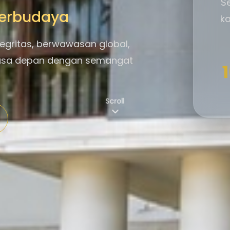
S
 Berbudaya
ka
egritas, berwawasan global,
asa depan dengan semangat
Scroll