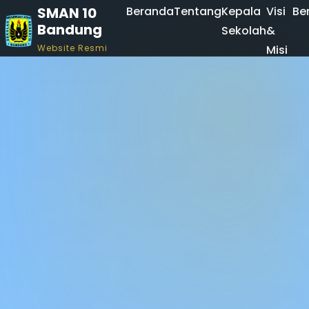
SMAN 10
Beranda
Tentang
Kepala
Visi
Ber
Bandung
Sekolah
&
Website Resmi
Misi