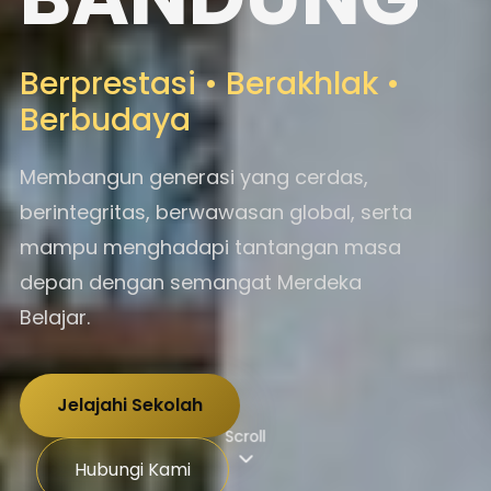
Berprestasi • Berakhlak •
Berbudaya
Membangun generasi yang cerdas,
berintegritas, berwawasan global, serta
mampu menghadapi tantangan masa
depan dengan semangat Merdeka
Belajar.
Jelajahi Sekolah
Scroll
Hubungi Kami