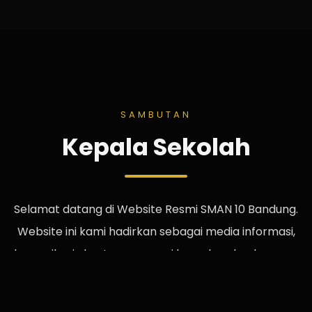
SAMBUTAN
Kepala Sekolah
Selamat datang di Website Resmi SMAN 10 Bandung.
Website ini kami hadirkan sebagai media informasi,
komunikasi, dan transparansi kepada seluruh warga
sekolah, orang tua, alumni, maupun masyarakat.
Semoga website ini menjadi jembatan yang