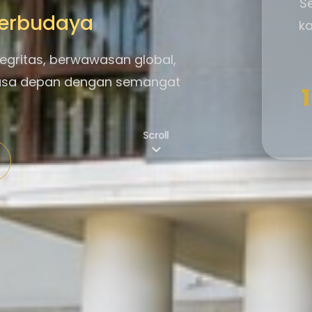
S
 Berbudaya
ka
egritas, berwawasan global,
asa depan dengan semangat
Scroll