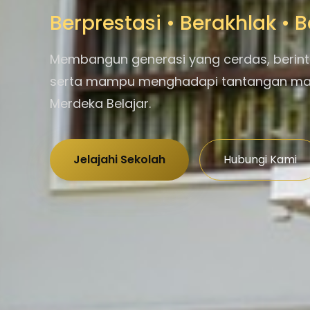
Berprestasi • Berakhlak •
Membangun generasi yang cerdas, berint
serta mampu menghadapi tantangan m
Merdeka Belajar.
Jelajahi Sekolah
Hubungi Kami