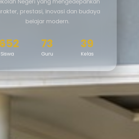
ekolah Negeri yang mengedepankan
rakter, prestasi, inovasi dan budaya
belajar modern.
1652
73
39
Siswa
Guru
Kelas