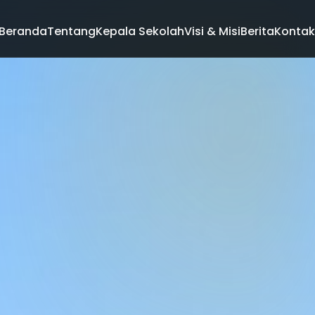
Beranda
Tentang
Kepala Sekolah
Visi & Misi
Berita
Kontak