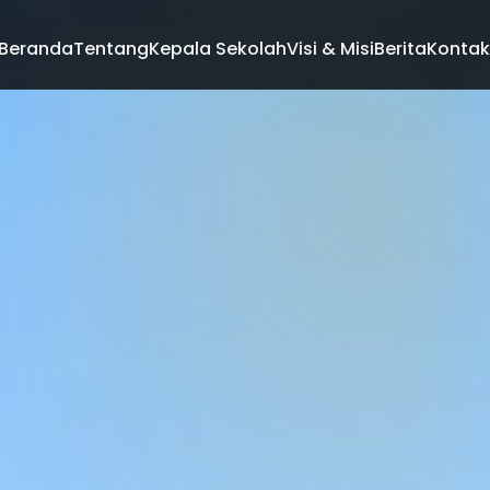
Beranda
Tentang
Kepala Sekolah
Visi & Misi
Berita
Kontak