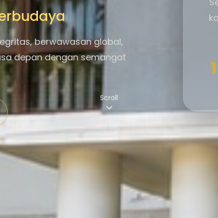
S
 Berbudaya
ka
egritas, berwawasan global,
asa depan dengan semangat
Scroll