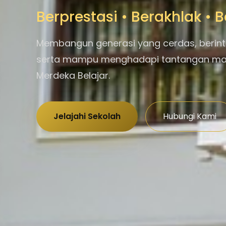
Berprestasi • Berakhlak •
Membangun generasi yang cerdas, berint
serta mampu menghadapi tantangan m
Merdeka Belajar.
Jelajahi Sekolah
Hubungi Kami