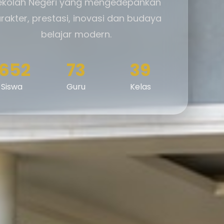
ekolah Negeri yang mengedepankan
rakter, prestasi, inovasi dan budaya
belajar modern.
1652
73
39
Siswa
Guru
Kelas