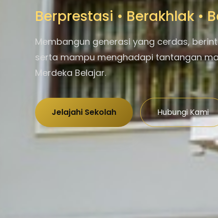
Berprestasi • Berakhlak •
Membangun generasi yang cerdas, berint
serta mampu menghadapi tantangan m
Merdeka Belajar.
Jelajahi Sekolah
Hubungi Kami