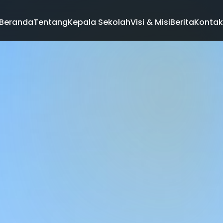
Beranda
Tentang
Kepala Sekolah
Visi & Misi
Berita
Kontak