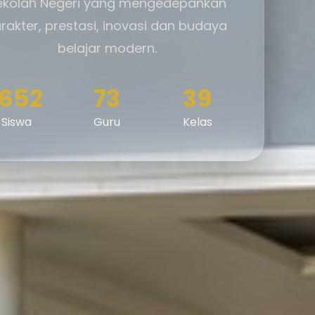
ekolah Negeri yang mengedepankan
rakter, prestasi, inovasi dan budaya
belajar modern.
1652
73
39
Siswa
Guru
Kelas