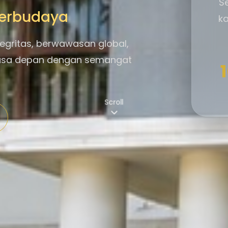
S
 Berbudaya
ka
egritas, berwawasan global,
asa depan dengan semangat
Scroll