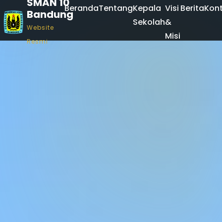
SMAN 10
Beranda
Tentang
Kepala
Visi
Berita
Kon
Bandung
Sekolah
&
Website
Misi
Resmi