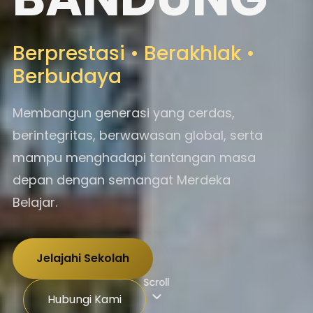
Berprestasi • Berakhlak •
Berbudaya
Membangun generasi yang cerdas,
berintegritas, berwawasan global, serta
mampu menghadapi tantangan masa
depan dengan semangat Merdeka
Belajar.
Jelajahi Sekolah
Scroll
Hubungi Kami