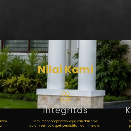
Nilai Kami
Integritas
dalam
Kami mengedepankan kejujuran dan etika
wa
dalam semua aspek pendidikan dan interaksi.
p