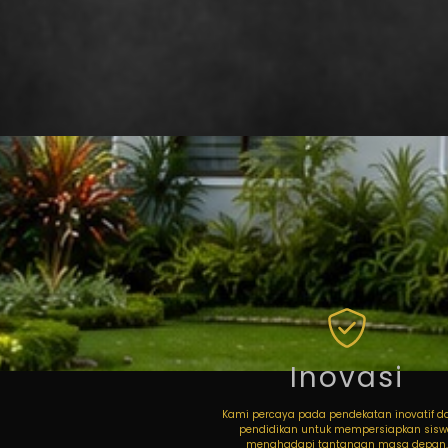
Inovasi
Kami percaya pada pendekatan inovatif 
pendidikan untuk mempersiapkan sis
menghadapi tantangan masa depan.