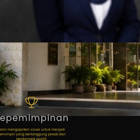
Kepemimpinan
Kami mengajarkan siswa untuk menjadi
emimpin yang bertanggung jawab dan
berdampak positif.